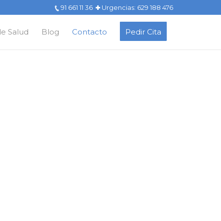
91 661 11 36
Urgencias: 629 188 476
de Salud
Blog
Contacto
Pedir Cita