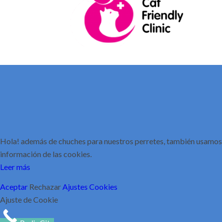
Hola! además de chuches para nuestros perretes, también usamos 
información de las cookies.
Leer más
Aceptar
Rechazar
Ajustes Cookies
Ajuste de Cookie