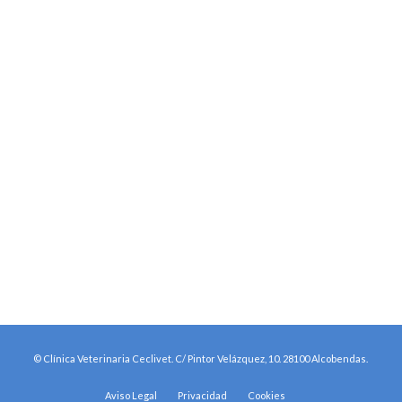
© Clínica Veterinaria Ceclivet. C/ Pintor Velázquez, 10. 28100 Alcobendas.
Aviso Legal
Privacidad
Cookies