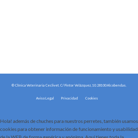
© Clínica Veterinaria Ceclivet. C/ Pintor Velázquez, 10. 28100 Alcobendas.
Aviso Legal
Privacidad
Cookies
Hola! además de chuches para nuestros perretes, también usamos
cookies para obtener información de funcionamiento y usabilidad
de la WEB de forma genérica y anónima. Aquí tienes toda la