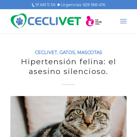
91 661 11 36
Urgencias: 629 188 476
CECLIVET
,
GATOS
,
MASCOTAS
Hipertensión felina: el
asesino silencioso.