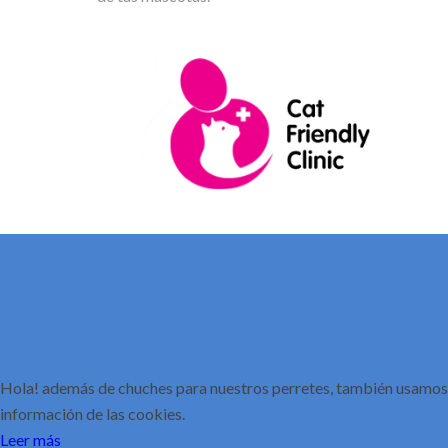
Hola! además de chuches para nuestros perretes, también usamos 
información de las cookies.
Leer más