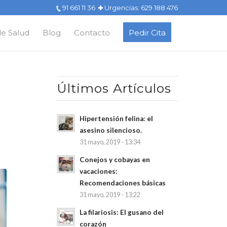
91 661 11 36
Urgencias: 629 188 476
de Salud
Blog
Contacto
Pedir Cita
Últimos Artículos
Hipertensión felina: el
asesino silencioso.
31 mayo, 2019 - 13:34
Conejos y cobayas en
vacaciones:
Recomendaciones básicas
31 mayo, 2019 - 13:22
La filariosis: El gusano del
corazón